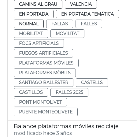
CAMINS AL GRAU
VALENCIA
EN PORTADA
EN PORTADA TEMÁTICA
NORMAL
FALLAS
FALLES
MOBILITAT
MOVILITAT
FOCS ARTIFICIALS
FUEGOS ARTIFICIALES
PLATAFORMAS MÓVILES
PLATAFORMES MÒBILS
SANTIAGO BALLESTER
CASTELLS
CASTILLOS
FALLES 2025
PONT MONTOLIVET
PUENTE MONTEOLIVETE
Balance plataformas móviles reciclaje
modificado hace 3 años