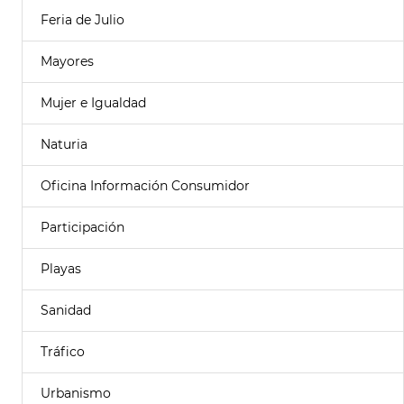
Feria de Julio
Mayores
Mujer e Igualdad
Naturia
Oficina Información Consumidor
Participación
Playas
Sanidad
Tráfico
Urbanismo