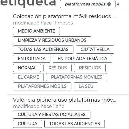
etiqueta
.
plataformes mòbils
Colocación plataforma móvil residuos plaza San Nicolau València
modificado hace 11 meses
MEDIO AMBIENTE
LIMPIEZA Y RESIDUOS URBANOS
TODAS LAS AUDIENCIAS
CIUTAT VELLA
EN PORTADA
EN PORTADA TEMÁTICA
NORMAL
RESIDUS
RESIDUOS
EL CARME
PLATAFORMAS MÓVILES
PLATAFORMES MÒBILS
LA SEU
València pionera uso plataformas móviles disparo castillos Fallas
modificado hace 1 año
CULTURA Y FIESTAS POPULARES
CULTURA
TODAS LAS AUDIENCIAS