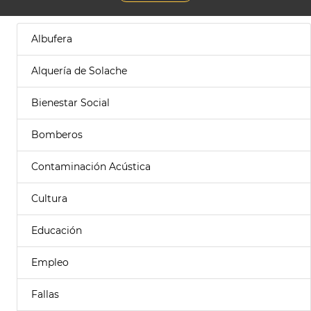
Albufera
Alquería de Solache
Bienestar Social
Bomberos
Contaminación Acústica
Cultura
Educación
Empleo
Fallas