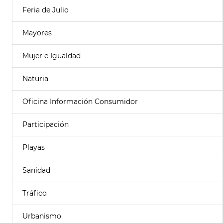
Feria de Julio
Mayores
Mujer e Igualdad
Naturia
Oficina Información Consumidor
Participación
Playas
Sanidad
Tráfico
Urbanismo