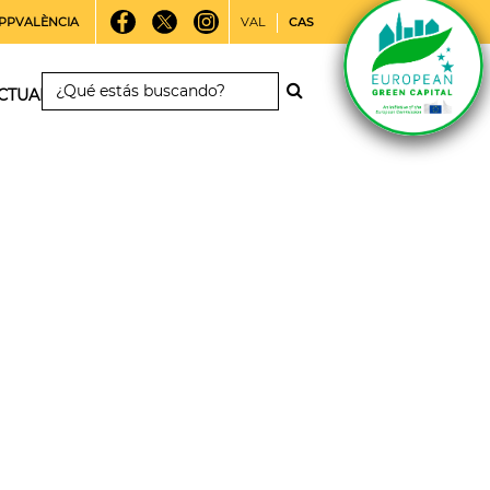
PPVALÈNCIA
VAL
CAS
CTUALIDAD