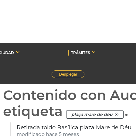
CIUDAD
TRÁMITES
Desplegar
Contenido con Au
etiqueta
.
plaça mare de déu
Retirada toldo Basílica plaza Mare de Déu
modificado hace 5 meses