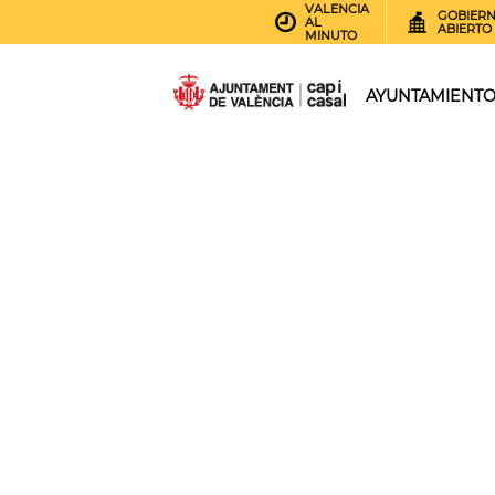
VALENCIA
GOBIER
AL
ABIERTO
MINUTO
AYUNTAMIENT