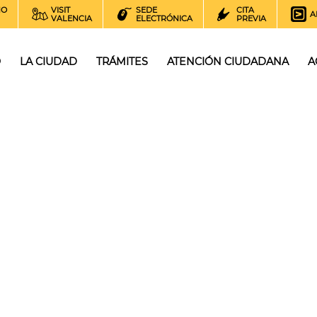
NO
VISIT
SEDE
CITA
A
VALENCIA
ELECTRÓNICA
PREVIA
O
LA CIUDAD
TRÁMITES
ATENCIÓN CIUDADANA
A