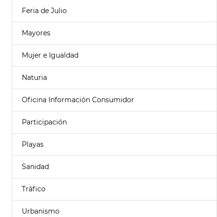
Feria de Julio
Mayores
Mujer e Igualdad
Naturia
Oficina Información Consumidor
Participación
Playas
Sanidad
Tráfico
Urbanismo