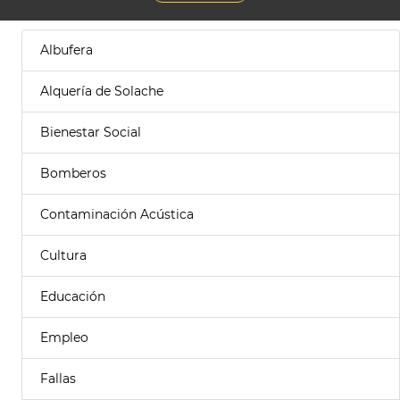
Albufera
Alquería de Solache
Bienestar Social
Bomberos
Contaminación Acústica
Cultura
Educación
Empleo
Fallas