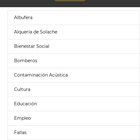
Albufera
Alquería de Solache
Bienestar Social
Bomberos
Contaminación Acústica
Cultura
Educación
Empleo
Fallas