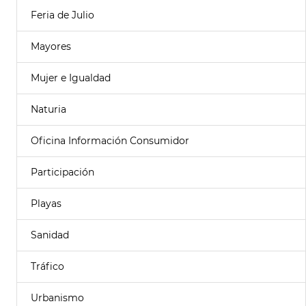
Feria de Julio
Mayores
Mujer e Igualdad
Naturia
Oficina Información Consumidor
Participación
Playas
Sanidad
Tráfico
Urbanismo