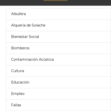
Albufera
Alquería de Solache
Bienestar Social
Bomberos
Contaminación Acústica
Cultura
Educación
Empleo
Fallas