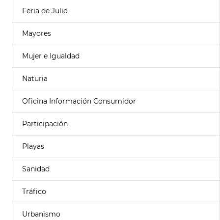
Feria de Julio
Mayores
Mujer e Igualdad
Naturia
Oficina Información Consumidor
Participación
Playas
Sanidad
Tráfico
Urbanismo