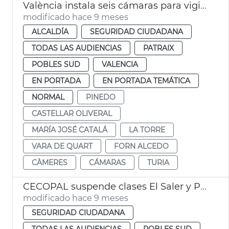
València instala seis cámaras para vigilar el caudal del Turia
modificado hace 9 meses
ALCALDÍA
SEGURIDAD CIUDADANA
TODAS LAS AUDIENCIAS
PATRAIX
POBLES SUD
VALENCIA
EN PORTADA
EN PORTADA TEMÁTICA
NORMAL
PINEDO
CASTELLAR OLIVERAL
MARÍA JOSÉ CATALÁ
LA TORRE
VARA DE QUART
FORN ALCEDO
CÀMERES
CÁMARAS
TURIA
CECOPAL suspende clases El Saler y Pinedo València
modificado hace 9 meses
SEGURIDAD CIUDADANA
TODAS LAS AUDIENCIAS
POBLES SUD