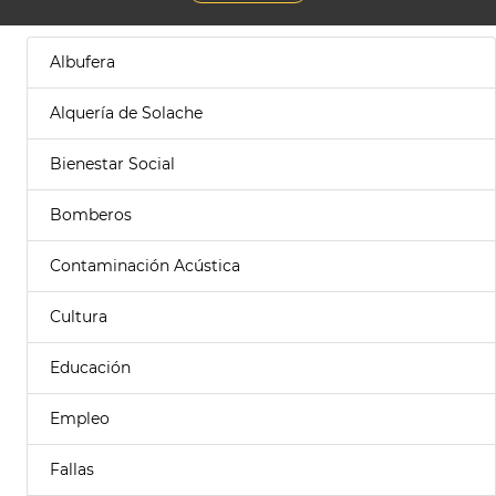
Albufera
Alquería de Solache
Bienestar Social
Bomberos
Contaminación Acústica
Cultura
Educación
Empleo
Fallas