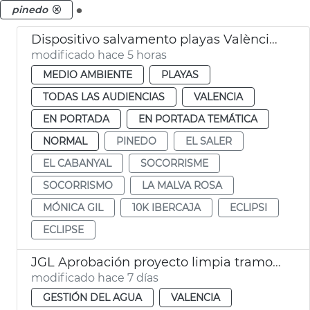
.
pinedo
Dispositivo salvamento playas València eclipse
modificado hace 5 horas
MEDIO AMBIENTE
PLAYAS
TODAS LAS AUDIENCIAS
VALENCIA
EN PORTADA
EN PORTADA TEMÁTICA
NORMAL
PINEDO
EL SALER
EL CABANYAL
SOCORRISME
SOCORRISMO
LA MALVA ROSA
MÓNICA GIL
10K IBERCAJA
ECLIPSI
ECLIPSE
JGL Aprobación proyecto limpia tramo III Colector Norte
modificado hace 7 días
GESTIÓN DEL AGUA
VALENCIA