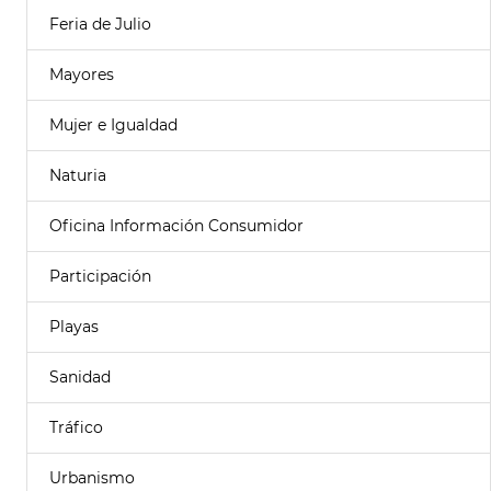
Feria de Julio
Mayores
Mujer e Igualdad
Naturia
Oficina Información Consumidor
Participación
Playas
Sanidad
Tráfico
Urbanismo