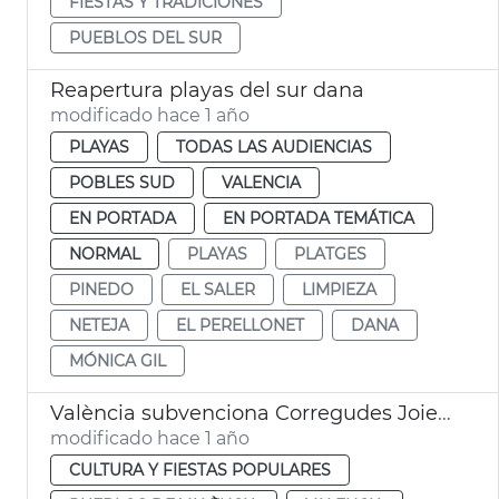
FIESTAS Y TRADICIONES
PUEBLOS DEL SUR
Reapertura playas del sur dana
modificado hace 1 año
PLAYAS
TODAS LAS AUDIENCIAS
POBLES SUD
VALENCIA
EN PORTADA
EN PORTADA TEMÁTICA
NORMAL
PLAYAS
PLATGES
PINEDO
EL SALER
LIMPIEZA
NETEJA
EL PERELLONET
DANA
MÓNICA GIL
València subvenciona Corregudes Joies de Pinedo
modificado hace 1 año
CULTURA Y FIESTAS POPULARES