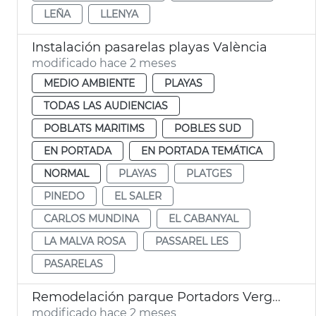
LEÑA
LLENYA
Instalación pasarelas playas València
modificado hace 2 meses
MEDIO AMBIENTE
PLAYAS
TODAS LAS AUDIENCIAS
POBLATS MARITIMS
POBLES SUD
EN PORTADA
EN PORTADA TEMÁTICA
NORMAL
PLAYAS
PLATGES
PINEDO
EL SALER
CARLOS MUNDINA
EL CABANYAL
LA MALVA ROSA
PASSAREL LES
PASARELAS
Remodelación parque Portadors Verge Pinedo
modificado hace 2 meses