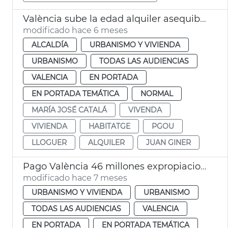
València sube la edad alquiler asequible joven a los 45 años
modificado hace 6 meses
ALCALDÍA
URBANISMO Y VIVIENDA
URBANISMO
TODAS LAS AUDIENCIAS
VALENCIA
EN PORTADA
EN PORTADA TEMÁTICA
NORMAL
MARÍA JOSÉ CATALÁ
VIVENDA
VIVIENDA
HABITATGE
PGOU
LLOGUER
ALQUILER
JUAN GINER
Pago València 46 millones expropiaciones rogadas
modificado hace 7 meses
URBANISMO Y VIVIENDA
URBANISMO
TODAS LAS AUDIENCIAS
VALENCIA
EN PORTADA
EN PORTADA TEMÁTICA