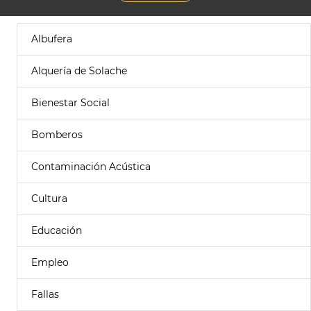
Albufera
Alquería de Solache
Bienestar Social
Bomberos
Contaminación Acústica
Cultura
Educación
Empleo
Fallas