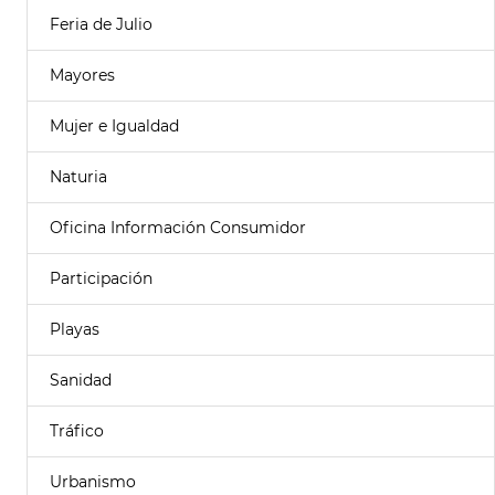
Feria de Julio
Mayores
Mujer e Igualdad
Naturia
Oficina Información Consumidor
Participación
Playas
Sanidad
Tráfico
Urbanismo