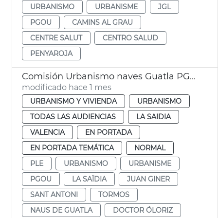
URBANISMO
URBANISME
JGL
PGOU
CAMINS AL GRAU
CENTRE SALUT
CENTRO SALUD
PENYAROJA
Comisión Urbanismo naves Guatla PGOU
modificado hace 1 mes
URBANISMO Y VIVIENDA
URBANISMO
TODAS LAS AUDIENCIAS
LA SAIDIA
VALENCIA
EN PORTADA
EN PORTADA TEMÁTICA
NORMAL
PLE
URBANISMO
URBANISME
PGOU
LA SAÏDIA
JUAN GINER
SANT ANTONI
TORMOS
NAUS DE GUATLA
DOCTOR ÓLORIZ