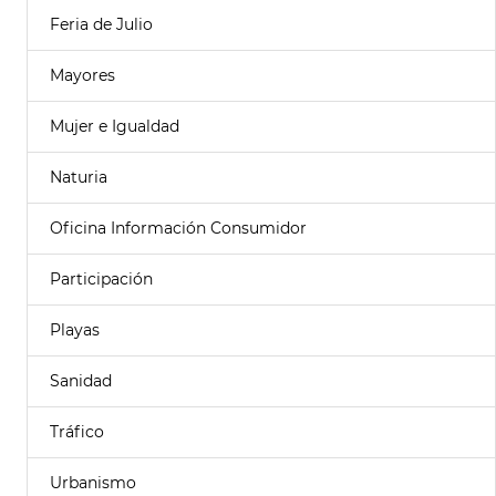
Feria de Julio
Mayores
Mujer e Igualdad
Naturia
Oficina Información Consumidor
Participación
Playas
Sanidad
Tráfico
Urbanismo