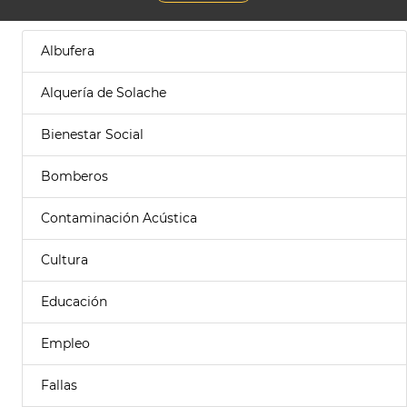
Albufera
Alquería de Solache
Bienestar Social
Bomberos
Contaminación Acústica
Cultura
Educación
Empleo
Fallas