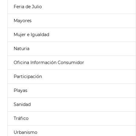
Feria de Julio
Mayores
Mujer e Igualdad
Naturia
Oficina Información Consumidor
Participación
Playas
Sanidad
Tráfico
Urbanismo