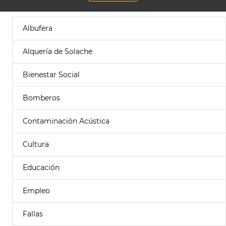
Albufera
Alquería de Solache
Bienestar Social
Bomberos
Contaminación Acústica
Cultura
Educación
Empleo
Fallas