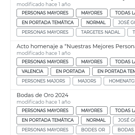
modificado hace 1 año
PERSONAS MAYORES
MAYORES
TODAS L
EN PORTADA TEMÁTICA
NORMAL
JOSÉ G
PERSONAS MAYORES
TARGETES NADAL
Acto homenaje a “Nuestras Mejores Person
modificado hace 1 año
PERSONAS MAYORES
MAYORES
TODAS L
VALENCIA
EN PORTADA
EN PORTADA TE
PERSONES MAJORS
MAJORS
HOMENATG
Bodas de Oro 2024
modificado hace 1 año
PERSONAS MAYORES
MAYORES
TODAS L
EN PORTADA TEMÁTICA
NORMAL
JOSÉ G
PERSONAS MAYORES
BODES OR
BODAS