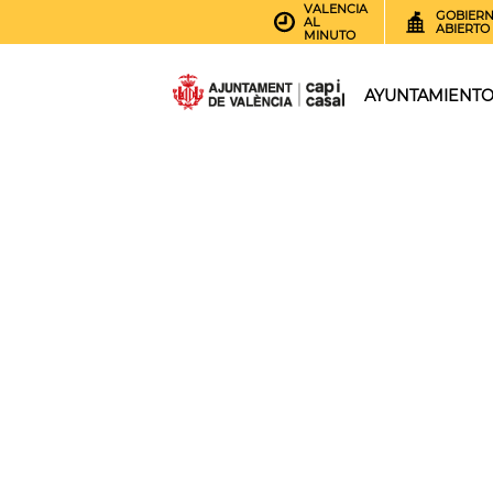
VALENCIA
GOBIER
AL
ABIERTO
MINUTO
AYUNTAMIENT