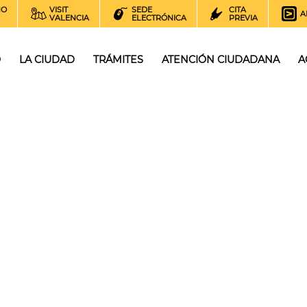
NO
VISIT
SEDE
CITA
A
VALENCIA
ELECTRÓNICA
PREVIA
O
LA CIUDAD
TRÁMITES
ATENCIÓN CIUDADANA
A