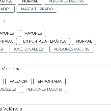
MÁTICA
NORMAL
PERSONES MAJORS
DADES
MARTA TORRADO
cia
AYORES
MAYORES
ORTADA
EN PORTADA TEMÁTICA
NORMAL
AR
JOSÉ GOSÁLBEZ
PERSONES MAJORS
 València
VALENCIA
EN PORTADA
OSÁLBEZ
PERSONES MAJORS
s València