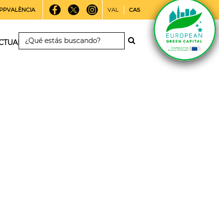
PPVALÈNCIA
VAL
CAS
CTUALIDAD