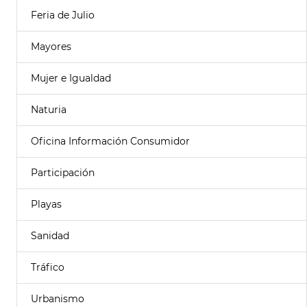
Feria de Julio
Mayores
Mujer e Igualdad
Naturia
Oficina Información Consumidor
Participación
Playas
Sanidad
Tráfico
Urbanismo