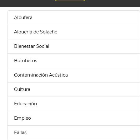
Albufera
Alquería de Solache
Bienestar Social
Bomberos
Contaminación Acústica
Cultura
Educación
Empleo
Fallas