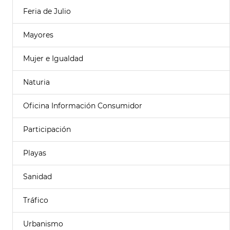
Feria de Julio
Mayores
Mujer e Igualdad
Naturia
Oficina Información Consumidor
Participación
Playas
Sanidad
Tráfico
Urbanismo