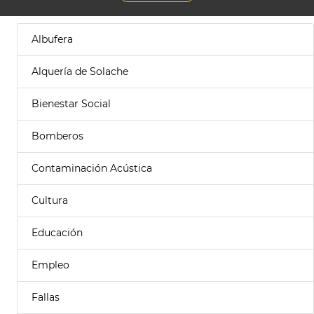
Albufera
Alquería de Solache
Bienestar Social
Bomberos
Contaminación Acústica
Cultura
Educación
Empleo
Fallas