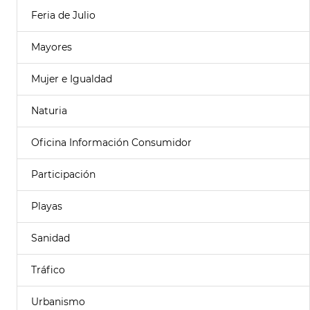
Feria de Julio
Mayores
Mujer e Igualdad
Naturia
Oficina Información Consumidor
Participación
Playas
Sanidad
Tráfico
Urbanismo