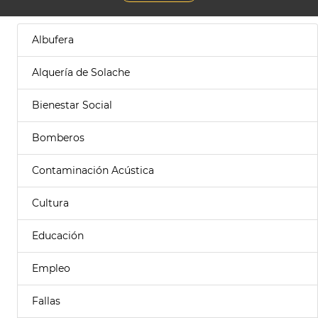
Albufera
Alquería de Solache
Bienestar Social
Bomberos
Contaminación Acústica
Cultura
Educación
Empleo
Fallas