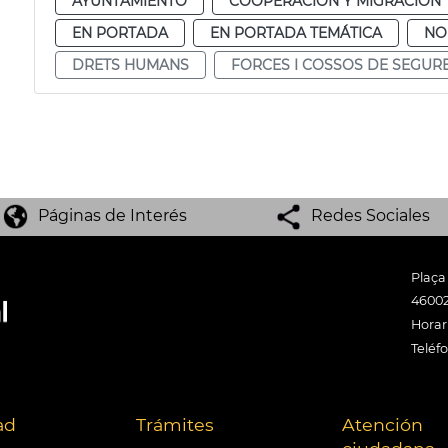
AYUNTAMIENTO
COOPERACIÓN Y MIGRACIÓN
EN PORTADA
EN PORTADA TEMÁTICA
NO
DRETS HUMANS
FORCES I COSSOS DE SEGUR
Páginas de Interés
Redes Sociales
Plaça
46002
Horari
Teléf
ad
Trámites
Atención