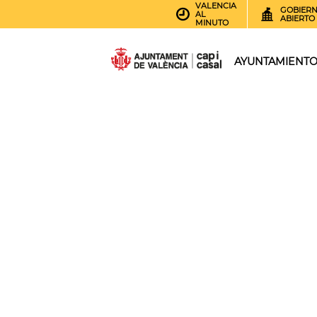
VALENCIA
GOBIER
AL
ABIERTO
MINUTO
AYUNTAMIENT