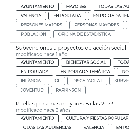
AYUNTAMIENTO
MAYORES
TODAS LAS AU
VALENCIA
EN PORTADA
EN PORTADA TE
PERSONES MAJORS
PERSONAS MAYORES
POBLACIÓN
OFICINA DE ESTADÍSTICA
Subvenciones a proyectos de acción social
modificado hace 1 año
AYUNTAMIENTO
BIENESTAR SOCIAL
TODA
EN PORTADA
EN PORTADA TEMÁTICA
NO
INFÀNCIA
JGL
DISCAPACITAT
SUBVE
JOVENTUD
PARKINSON
Paellas personas mayores Fallas 2023
modificado hace 3 años
AYUNTAMIENTO
CULTURA Y FIESTAS POPULAR
TODAS LAS AUDIENCIAS
VALENCIA
EN P