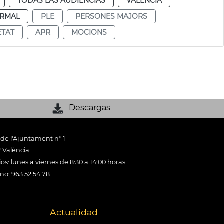
TODAS LAS AUDIENCIAS
VALENCIA
RMAL
PLE
PERSONES MAJORS
ETAT
APR
MOCIONS
Descargas
 de l'Ajuntament nº 1
 València
os: lunes a viernes de 8:30 a 14:00 horas
ono: 963 52 54 78
Actualidad