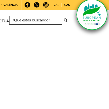
PPVALÈNCIA
VAL
CAS
CTUALIDAD