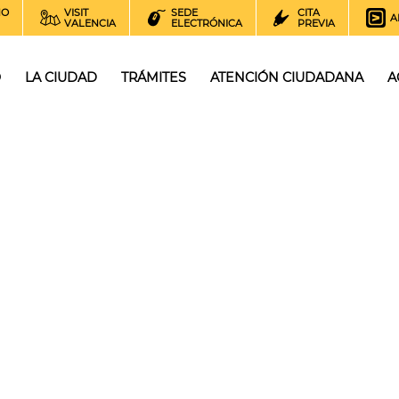
NO
VISIT
SEDE
CITA
A
VALENCIA
ELECTRÓNICA
PREVIA
O
LA CIUDAD
TRÁMITES
ATENCIÓN CIUDADANA
A