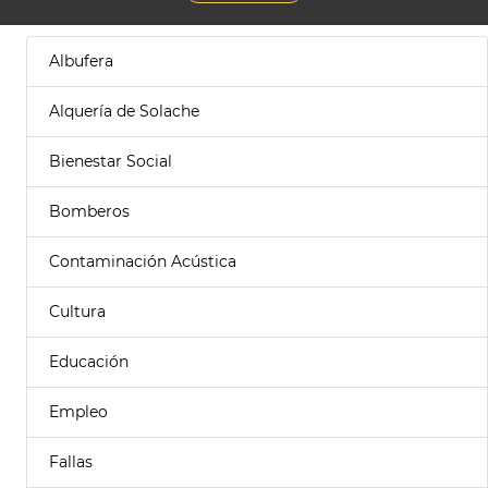
Albufera
Alquería de Solache
Bienestar Social
Bomberos
Contaminación Acústica
Cultura
Educación
Empleo
Fallas