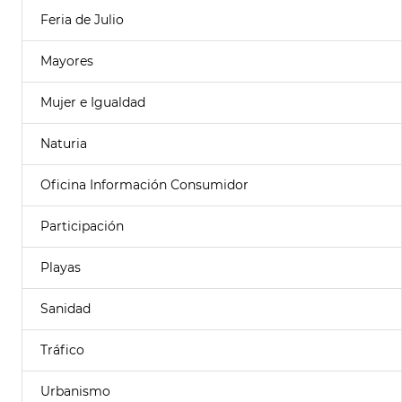
Feria de Julio
Mayores
Mujer e Igualdad
Naturia
Oficina Información Consumidor
Participación
Playas
Sanidad
Tráfico
Urbanismo