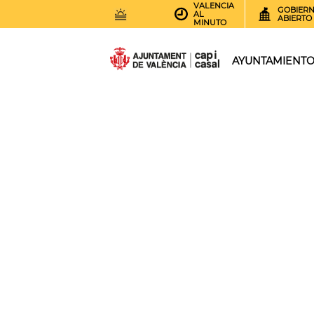
VALENCIA
GOBIER
AL
ABIERTO
MINUTO
30
AEMET.GRADOS
AYUNTAMIENT