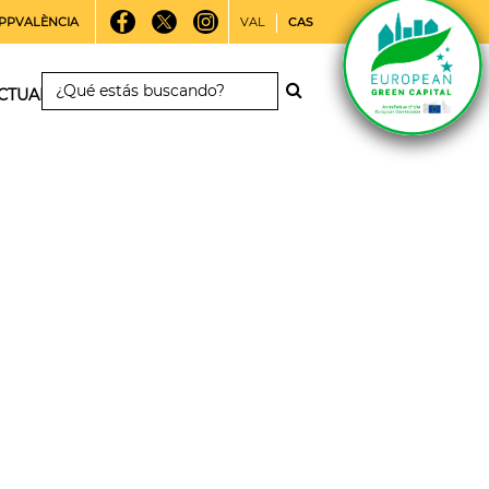
PPVALÈNCIA
VAL
CAS
CTUALIDAD