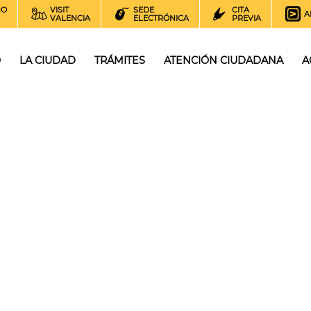
NO
VISIT
SEDE
CITA
A
VALENCIA
ELECTRÓNICA
PREVIA
O
LA CIUDAD
TRÁMITES
ATENCIÓN CIUDADANA
A