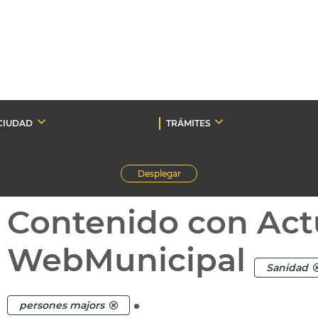
CIUDAD
TRÁMITES
Desplegar
Contenido con Act
WebMunicipal
Sanidad
.
persones majors