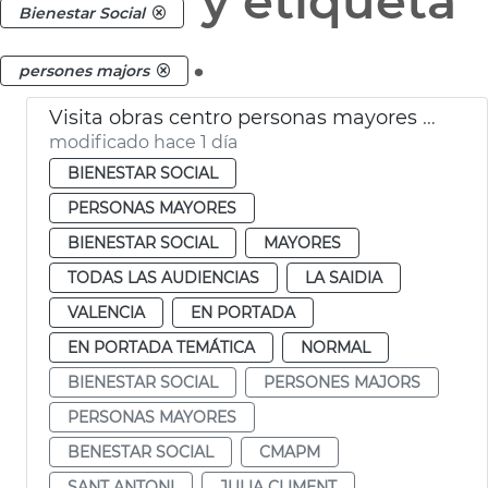
y etiqueta
Bienestar Social
.
persones majors
Visita obras centro personas mayores Sant Antoni València
modificado hace 1 día
BIENESTAR SOCIAL
PERSONAS MAYORES
BIENESTAR SOCIAL
MAYORES
TODAS LAS AUDIENCIAS
LA SAIDIA
VALENCIA
EN PORTADA
EN PORTADA TEMÁTICA
NORMAL
BIENESTAR SOCIAL
PERSONES MAJORS
PERSONAS MAYORES
BENESTAR SOCIAL
CMAPM
SANT ANTONI
JULIA CLIMENT