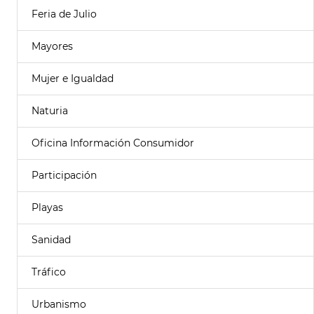
Feria de Julio
Mayores
Mujer e Igualdad
Naturia
Oficina Información Consumidor
Participación
Playas
Sanidad
Tráfico
Urbanismo