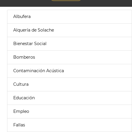
Albufera
Alquería de Solache
Bienestar Social
Bomberos
Contaminación Acústica
Cultura
Educación
Empleo
Fallas