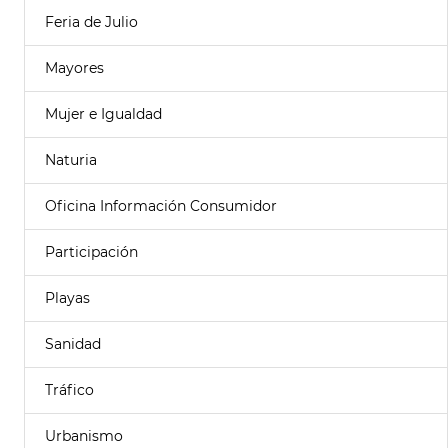
Feria de Julio
Mayores
Mujer e Igualdad
Naturia
Oficina Información Consumidor
Participación
Playas
Sanidad
Tráfico
Urbanismo