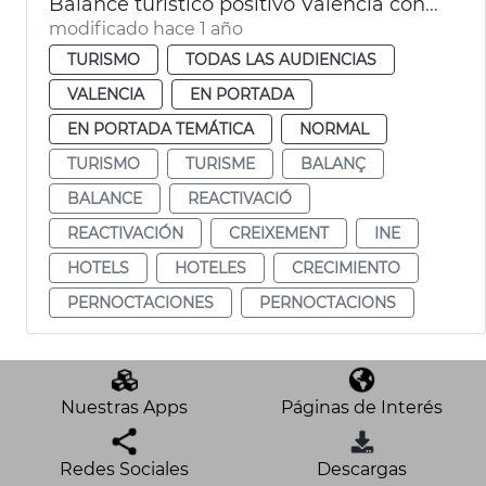
Balance turístico positivo València con un 10 % más de pernoctaciones en 2024
modificado hace 1 año
TURISMO
TODAS LAS AUDIENCIAS
VALENCIA
EN PORTADA
EN PORTADA TEMÁTICA
NORMAL
TURISMO
TURISME
BALANÇ
BALANCE
REACTIVACIÓ
REACTIVACIÓN
CREIXEMENT
INE
HOTELS
HOTELES
CRECIMIENTO
PERNOCTACIONES
PERNOCTACIONS
Nuestras Apps
Páginas de Interés
Redes Sociales
Descargas