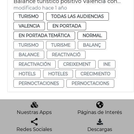
Balance turístico positivo València con un 10 % más de pernoctaciones en 2024
modificado hace 1 año
TURISMO
TODAS LAS AUDIENCIAS
VALENCIA
EN PORTADA
EN PORTADA TEMÁTICA
NORMAL
TURISMO
TURISME
BALANÇ
BALANCE
REACTIVACIÓ
REACTIVACIÓN
CREIXEMENT
INE
HOTELS
HOTELES
CRECIMIENTO
PERNOCTACIONES
PERNOCTACIONS
Nuestras Apps
Páginas de Interés
Redes Sociales
Descargas