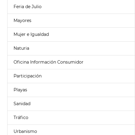
Feria de Julio
Mayores
Mujer e Igualdad
Naturia
Oficina Información Consumidor
Participación
Playas
Sanidad
Tráfico
Urbanismo