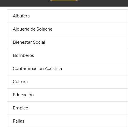
Albufera
Alquería de Solache
Bienestar Social
Bomberos
Contaminación Acústica
Cultura
Educación
Empleo
Fallas