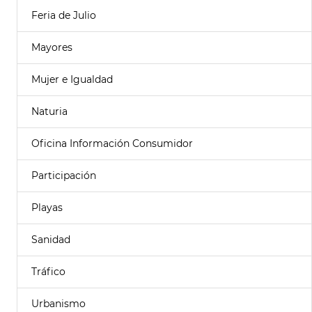
Feria de Julio
Mayores
Mujer e Igualdad
Naturia
Oficina Información Consumidor
Participación
Playas
Sanidad
Tráfico
Urbanismo