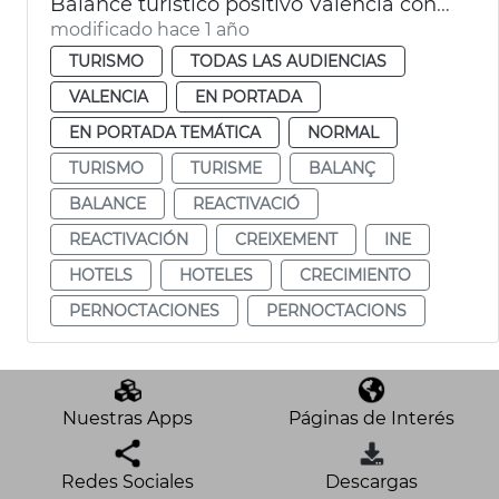
Balance turístico positivo València con un 10 % más de pernoctaciones en 2024
modificado hace 1 año
TURISMO
TODAS LAS AUDIENCIAS
VALENCIA
EN PORTADA
EN PORTADA TEMÁTICA
NORMAL
TURISMO
TURISME
BALANÇ
BALANCE
REACTIVACIÓ
REACTIVACIÓN
CREIXEMENT
INE
HOTELS
HOTELES
CRECIMIENTO
PERNOCTACIONES
PERNOCTACIONS
Nuestras Apps
Páginas de Interés
Redes Sociales
Descargas