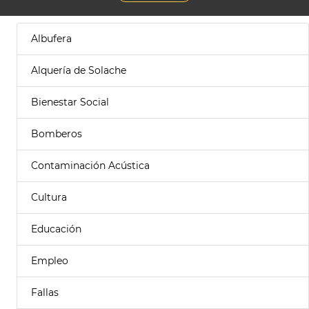
Albufera
Alquería de Solache
Bienestar Social
Bomberos
Contaminación Acústica
Cultura
Educación
Empleo
Fallas