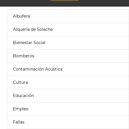
Albufera
Alquería de Solache
Bienestar Social
Bomberos
Contaminación Acústica
Cultura
Educación
Empleo
Fallas