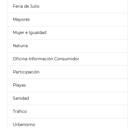
Feria de Julio
Mayores
Mujer e Igualdad
Naturia
Oficina Información Consumidor
Participación
Playas
Sanidad
Tráfico
Urbanismo