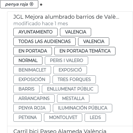
.
penya roja
JGL Mejora alumbrado barrios de València
modificado hace 1 mes
AYUNTAMIENTO
VALENCIA
TODAS LAS AUDIENCIAS
VALENCIA
EN PORTADA
EN PORTADA TEMÁTICA
NORMAL
PERIS I VALERO
BENIMACLET
EXPOSICIÓ
EXPOSICIÓN
TRES FORQUES
BARRIS
ENLLUMENAT PÚBLIC
ARRANCAPINS
MESTALLA
PENYA ROJA
ILUMINACIÓN PÚBLICA
PETXINA
MONTOLIVET
LEDS
Carril bici Paseo Alameda València