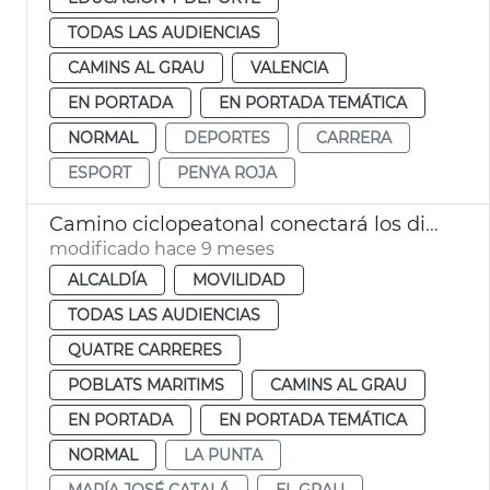
TODAS LAS AUDIENCIAS
CAMINS AL GRAU
VALENCIA
EN PORTADA
EN PORTADA TEMÁTICA
NORMAL
DEPORTES
CARRERA
ESPORT
PENYA ROJA
Camino ciclopeatonal conectará los distritos de Poblats Marítims, Camins al Grau y Quatre Carreres
modificado hace 9 meses
ALCALDÍA
MOVILIDAD
TODAS LAS AUDIENCIAS
QUATRE CARRERES
POBLATS MARITIMS
CAMINS AL GRAU
EN PORTADA
EN PORTADA TEMÁTICA
NORMAL
LA PUNTA
MARÍA JOSÉ CATALÁ
EL GRAU