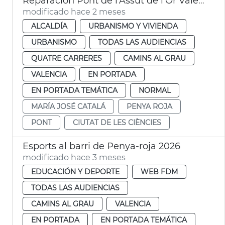
Reparación Pont de l'Assut de l'Or València
modificado hace 2 meses
ALCALDÍA
URBANISMO Y VIVIENDA
URBANISMO
TODAS LAS AUDIENCIAS
QUATRE CARRERES
CAMINS AL GRAU
VALENCIA
EN PORTADA
EN PORTADA TEMÁTICA
NORMAL
MARÍA JOSÉ CATALÁ
PENYA ROJA
PONT
CIUTAT DE LES CIÈNCIES
Esports al barri de Penya-roja 2026
modificado hace 3 meses
EDUCACIÓN Y DEPORTE
WEB FDM
TODAS LAS AUDIENCIAS
CAMINS AL GRAU
VALENCIA
EN PORTADA
EN PORTADA TEMÁTICA