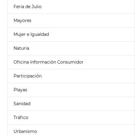
Feria de Julio
Mayores
Mujer e Igualdad
Naturia
Oficina Información Consumidor
Participación
Playas
Sanidad
Tráfico
Urbanismo