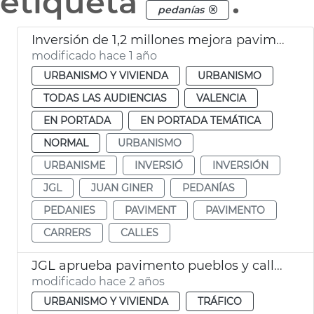
etiqueta
.
pedanías
Inversión de 1,2 millones mejora pavimento calles y caminos València y pedanías
modificado hace 1 año
URBANISMO Y VIVIENDA
URBANISMO
TODAS LAS AUDIENCIAS
VALENCIA
EN PORTADA
EN PORTADA TEMÁTICA
NORMAL
URBANISMO
URBANISME
INVERSIÓ
INVERSIÓN
JGL
JUAN GINER
PEDANÍAS
PEDANIES
PAVIMENT
PAVIMENTO
CARRERS
CALLES
JGL aprueba pavimento pueblos y calles València
modificado hace 2 años
URBANISMO Y VIVIENDA
TRÁFICO