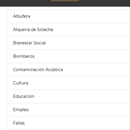
Albufera
Alquería de Solache
Bienestar Social
Bomberos
Contaminación Acústica
Cultura
Educación
Empleo
Fallas