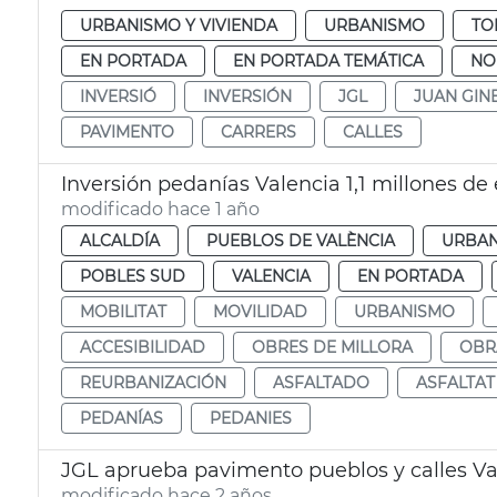
URBANISMO Y VIVIENDA
URBANISMO
TO
EN PORTADA
EN PORTADA TEMÁTICA
NO
INVERSIÓ
INVERSIÓN
JGL
JUAN GIN
PAVIMENTO
CARRERS
CALLES
Inversión pedanías Valencia 1,1 millones de
modificado hace 1 año
ALCALDÍA
PUEBLOS DE VALÈNCIA
URBA
POBLES SUD
VALENCIA
EN PORTADA
MOBILITAT
MOVILIDAD
URBANISMO
ACCESIBILIDAD
OBRES DE MILLORA
OBR
REURBANIZACIÓN
ASFALTADO
ASFALTAT
PEDANÍAS
PEDANIES
JGL aprueba pavimento pueblos y calles Va
modificado hace 2 años