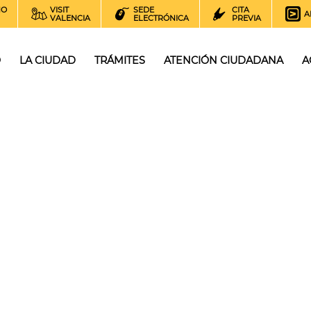
NO
VISIT
SEDE
CITA
A
VALENCIA
ELECTRÓNICA
PREVIA
O
LA CIUDAD
TRÁMITES
ATENCIÓN CIUDADANA
A