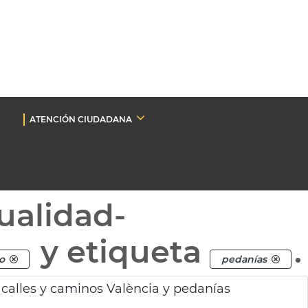
ATENCIÓN CIUDADANA
ualidad-
y etiqueta
.
o
pedanías
 calles y caminos València y pedanías