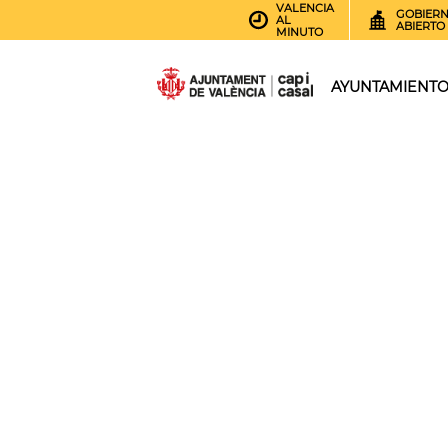
VALENCIA
GOBIER
AL
ABIERTO
MINUTO
AYUNTAMIENT