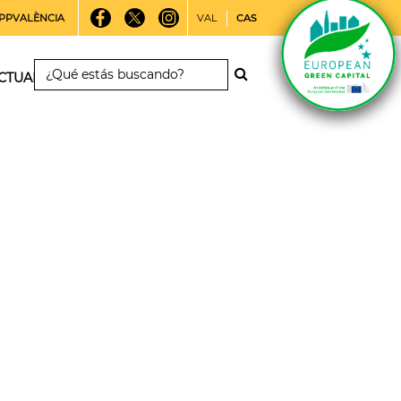
PPVALÈNCIA
VAL
CAS
CTUALIDAD