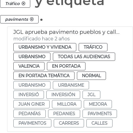
y etiqueta
Tráfico
.
paviments
JGL aprueba pavimento pueblos y calles València
modificado hace 2 años
URBANISMO Y VIVIENDA
TRÁFICO
URBANISMO
TODAS LAS AUDIENCIAS
VALENCIA
EN PORTADA
EN PORTADA TEMÁTICA
NORMAL
URBANISMO
URBANISME
INVERSIÓ
INVERSIÓN
JGL
JUAN GINER
MILLORA
MEJORA
PEDANÍAS
PEDANIES
PAVIMENTS
PAVIMENTOS
CARRERS
CALLES