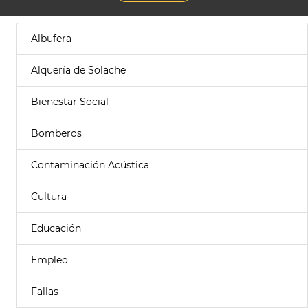
Albufera
Alquería de Solache
Bienestar Social
Bomberos
Contaminación Acústica
Cultura
Educación
Empleo
Fallas