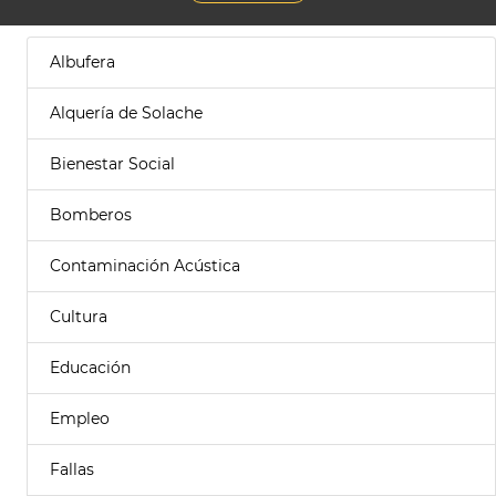
Albufera
Alquería de Solache
Bienestar Social
Bomberos
Contaminación Acústica
Cultura
Educación
Empleo
Fallas