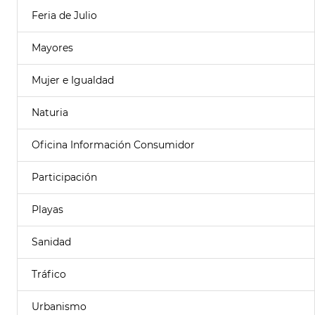
Feria de Julio
Mayores
Mujer e Igualdad
Naturia
Oficina Información Consumidor
Participación
Playas
Sanidad
Tráfico
Urbanismo