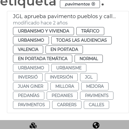
etiqueta
.
pavimentos
JGL aprueba pavimento pueblos y calles València
modificado hace 2 años
URBANISMO Y VIVIENDA
TRÁFICO
URBANISMO
TODAS LAS AUDIENCIAS
VALENCIA
EN PORTADA
EN PORTADA TEMÁTICA
NORMAL
URBANISMO
URBANISME
INVERSIÓ
INVERSIÓN
JGL
JUAN GINER
MILLORA
MEJORA
PEDANÍAS
PEDANIES
PAVIMENTS
PAVIMENTOS
CARRERS
CALLES