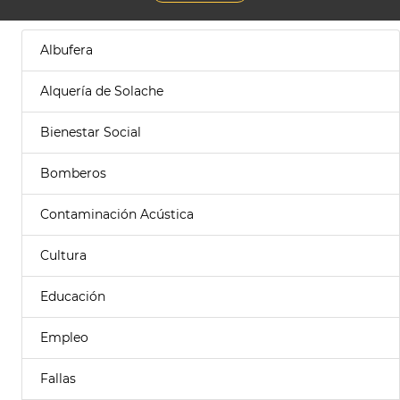
Albufera
Alquería de Solache
Bienestar Social
Bomberos
Contaminación Acústica
Cultura
Educación
Empleo
Fallas