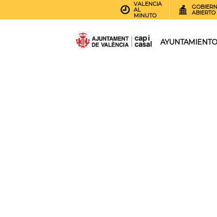
VALENCIA
GOBIER
AL
ABIERTO
MINUTO
AYUNTAMIENT