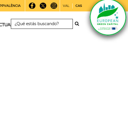
PPVALÈNCIA
VAL
CAS
CTUALIDAD