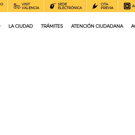
NO
VISIT
SEDE
CITA
A
VALENCIA
ELECTRÓNICA
PREVIA
O
LA CIUDAD
TRÁMITES
ATENCIÓN CIUDADANA
A