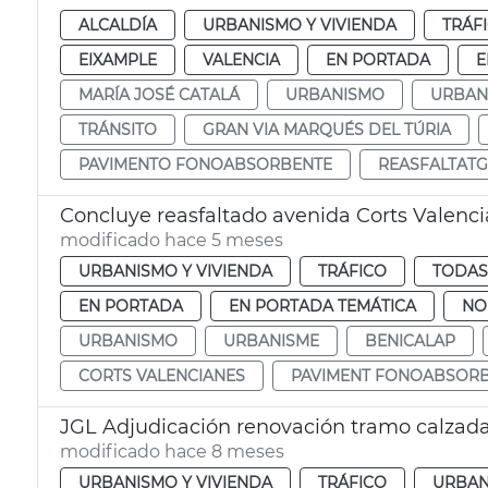
ALCALDÍA
URBANISMO Y VIVIENDA
TRÁF
EIXAMPLE
VALENCIA
EN PORTADA
E
MARÍA JOSÉ CATALÁ
URBANISMO
URBAN
TRÁNSITO
GRAN VIA MARQUÉS DEL TÚRIA
PAVIMENTO FONOABSORBENTE
REASFALTATG
Concluye reasfaltado avenida Corts Valenc
modificado hace 5 meses
URBANISMO Y VIVIENDA
TRÁFICO
TODAS
EN PORTADA
EN PORTADA TEMÁTICA
NO
URBANISMO
URBANISME
BENICALAP
CORTS VALENCIANES
PAVIMENT FONOABSOR
JGL Adjudicación renovación tramo calzada
modificado hace 8 meses
URBANISMO Y VIVIENDA
TRÁFICO
URBAN