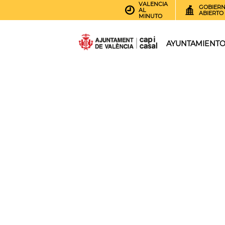
VALENCIA
GOBIER
AL
ABIERTO
MINUTO
AYUNTAMIENT