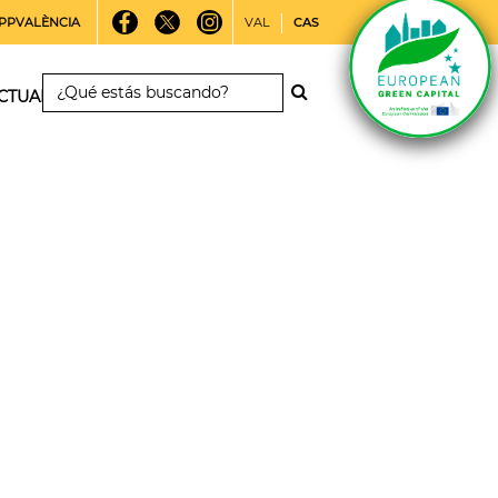
PPVALÈNCIA
VAL
CAS
CTUALIDAD