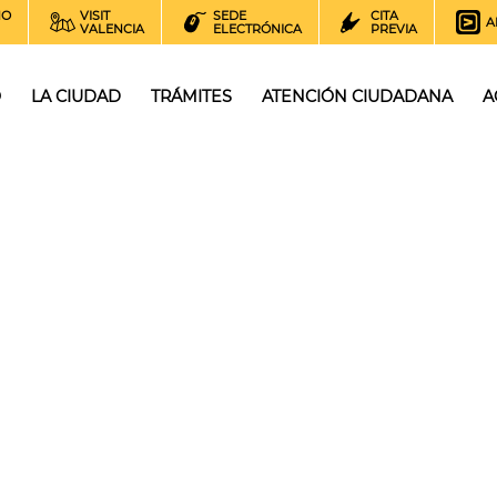
NO
VISIT
SEDE
CITA
A
VALENCIA
ELECTRÓNICA
PREVIA
O
LA CIUDAD
TRÁMITES
ATENCIÓN CIUDADANA
A