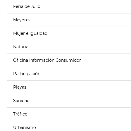
Feria de Julio
Mayores
Mujer e Igualdad
Naturia
Oficina Información Consumidor
Participación
Playas
Sanidad
Tráfico
Urbanismo