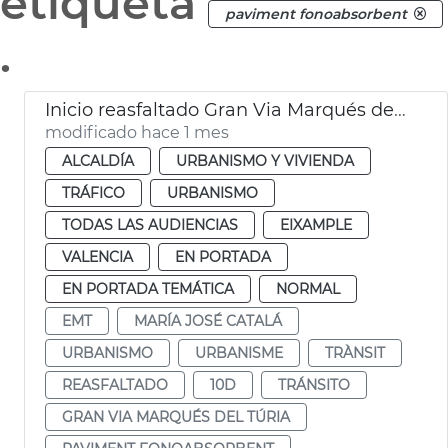
etiqueta
paviment fonoabsorbent
.
Inicio reasfaltado Gran Via Marqués del Túria
modificado hace 1 mes
ALCALDÍA
URBANISMO Y VIVIENDA
TRÁFICO
URBANISMO
TODAS LAS AUDIENCIAS
EIXAMPLE
VALENCIA
EN PORTADA
EN PORTADA TEMÁTICA
NORMAL
EMT
MARÍA JOSÉ CATALÁ
URBANISMO
URBANISME
TRÀNSIT
REASFALTADO
10D
TRÁNSITO
GRAN VIA MARQUÉS DEL TÚRIA