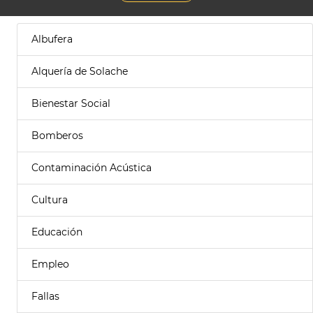
Albufera
Alquería de Solache
Bienestar Social
Bomberos
Contaminación Acústica
Cultura
Educación
Empleo
Fallas