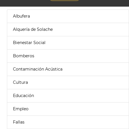
Albufera
Alquería de Solache
Bienestar Social
Bomberos
Contaminación Acústica
Cultura
Educación
Empleo
Fallas