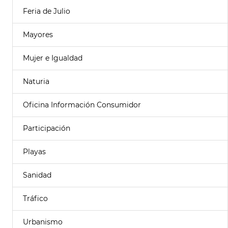
Feria de Julio
Mayores
Mujer e Igualdad
Naturia
Oficina Información Consumidor
Participación
Playas
Sanidad
Tráfico
Urbanismo