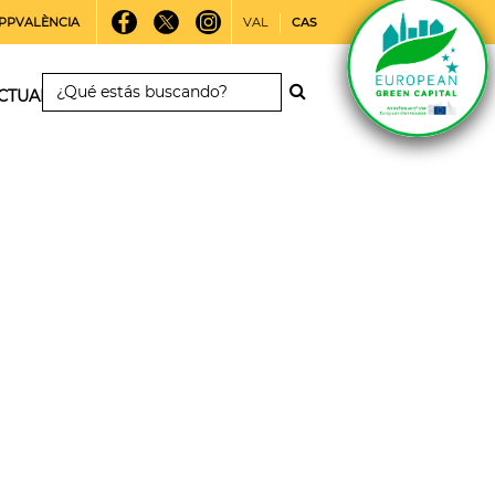
PPVALÈNCIA
VAL
CAS
CTUALIDAD