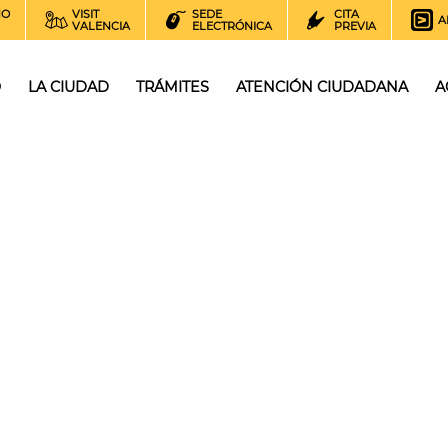
NO
VISIT
SEDE
CITA
A
VALENCIA
ELECTRÓNICA
PREVIA
O
LA CIUDAD
TRÁMITES
ATENCIÓN CIUDADANA
A