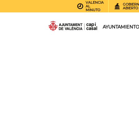
VALENCIA
GOBIER
AL
ABIERTO
MINUTO
AYUNTAMIENT