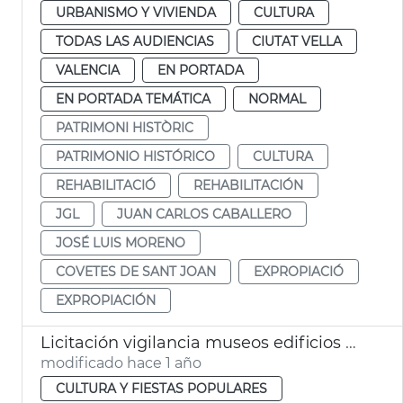
URBANISMO Y VIVIENDA
CULTURA
TODAS LAS AUDIENCIAS
CIUTAT VELLA
VALENCIA
EN PORTADA
EN PORTADA TEMÁTICA
NORMAL
PATRIMONI HISTÒRIC
PATRIMONIO HISTÓRICO
CULTURA
REHABILITACIÓ
REHABILITACIÓN
JGL
JUAN CARLOS CABALLERO
JOSÉ LUIS MORENO
COVETES DE SANT JOAN
EXPROPIACIÓ
EXPROPIACIÓN
Licitación vigilancia museos edificios históricos municipales València
modificado hace 1 año
CULTURA Y FIESTAS POPULARES