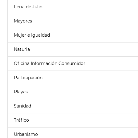
Feria de Julio
Mayores
Mujer e Igualdad
Naturia
Oficina Información Consumidor
Participación
Playas
Sanidad
Tráfico
Urbanismo