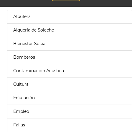
Albufera
Alquería de Solache
Bienestar Social
Bomberos
Contaminación Acústica
Cultura
Educación
Empleo
Fallas