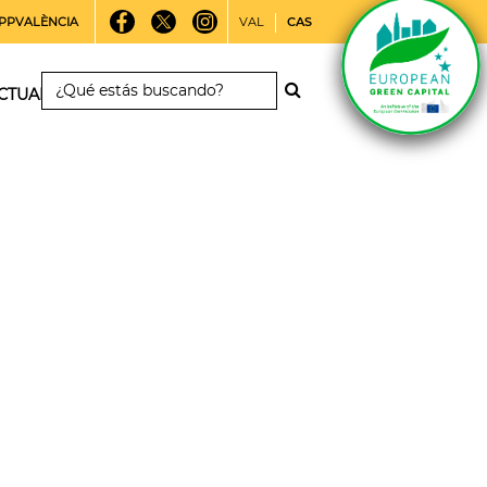
PPVALÈNCIA
VAL
CAS
CTUALIDAD