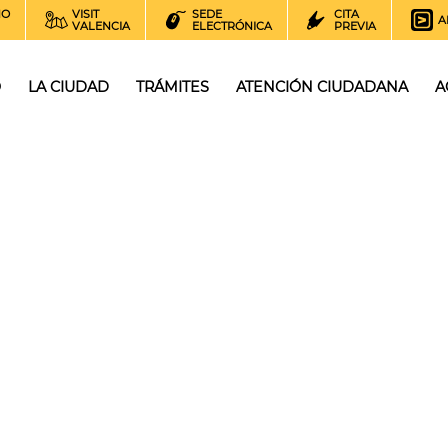
NO
VISIT
SEDE
CITA
A
VALENCIA
ELECTRÓNICA
PREVIA
O
LA CIUDAD
TRÁMITES
ATENCIÓN CIUDADANA
A