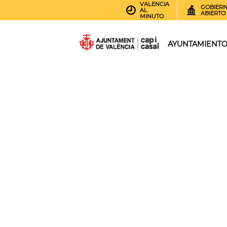
VALENCIA
GOBIER
AL
ABIERTO
MINUTO
AYUNTAMIENT