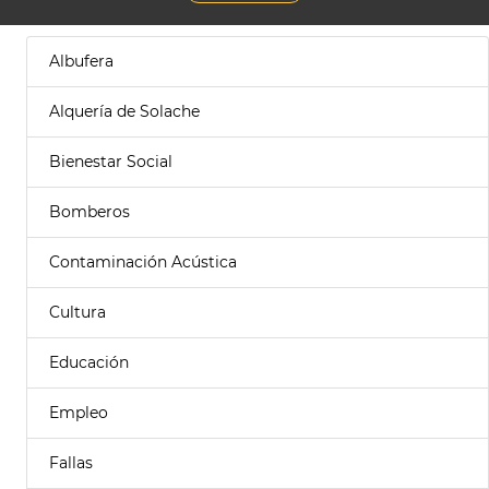
Albufera
Alquería de Solache
Bienestar Social
Bomberos
Contaminación Acústica
Cultura
Educación
Empleo
Fallas