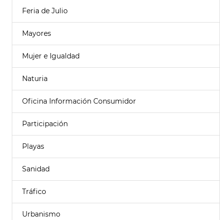
Feria de Julio
Mayores
Mujer e Igualdad
Naturia
Oficina Información Consumidor
Participación
Playas
Sanidad
Tráfico
Urbanismo