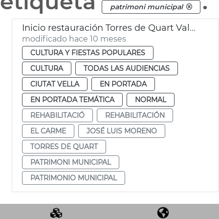
etiqueta
.
patrimoni municipal
Inicio restauración Torres de Quart València
modificado hace 10 meses
CULTURA Y FIESTAS POPULARES
CULTURA
TODAS LAS AUDIENCIAS
CIUTAT VELLA
EN PORTADA
EN PORTADA TEMÁTICA
NORMAL
REHABILITACIÓ
REHABILITACIÓN
EL CARME
JOSÉ LUIS MORENO
TORRES DE QUART
PATRIMONI MUNICIPAL
PATRIMONIO MUNICIPAL