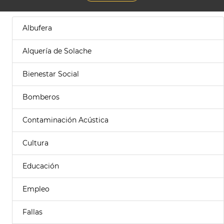
Albufera
Alquería de Solache
Bienestar Social
Bomberos
Contaminación Acústica
Cultura
Educación
Empleo
Fallas