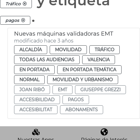
y etiqueta
Tráfico
.
pagos
Nuevas máquinas validadoras EMT
modificado hace 3 años
ALCALDÍA
MOVILIDAD
TRÁFICO
TODAS LAS AUDIENCIAS
VALENCIA
EN PORTADA
EN PORTADA TEMÁTICA
NORMAL
MOVILIDAD Y URBANISMO
JOAN RIBÓ
EMT
GIUSEPPE GREZZI
ACCESIBILIDAD
PAGOS
ACCESIBILITAT
ABONAMENTS
Nuestras Apps
Páginas de Interés