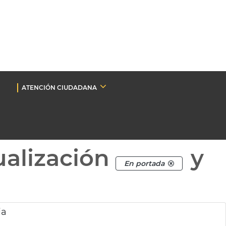
ATENCIÓN CIUDADANA
ualización
y
En portada
ia