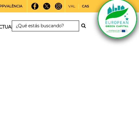
PPVALÈNCIA
VAL
CAS
CTUALIDAD