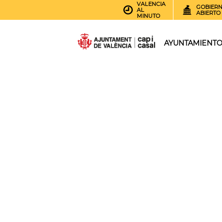
VALENCIA
GOBIER
AL
ABIERTO
MINUTO
AYUNTAMIENT