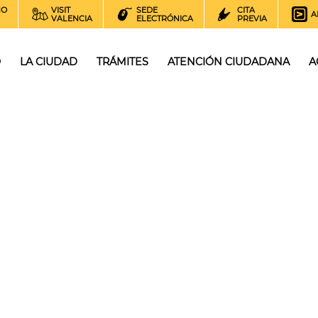
NO
VISIT
SEDE
CITA
A
VALENCIA
ELECTRÓNICA
PREVIA
O
LA CIUDAD
TRÁMITES
ATENCIÓN CIUDADANA
A