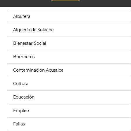
Albufera
Alquería de Solache
Bienestar Social
Bomberos
Contaminación Acústica
Cultura
Educación
Empleo
Fallas