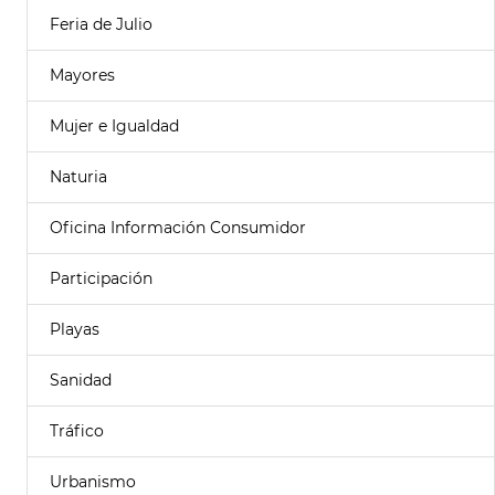
Feria de Julio
Mayores
Mujer e Igualdad
Naturia
Oficina Información Consumidor
Participación
Playas
Sanidad
Tráfico
Urbanismo