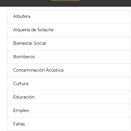
Albufera
Alquería de Solache
Bienestar Social
Bomberos
Contaminación Acústica
Cultura
Educación
Empleo
Fallas