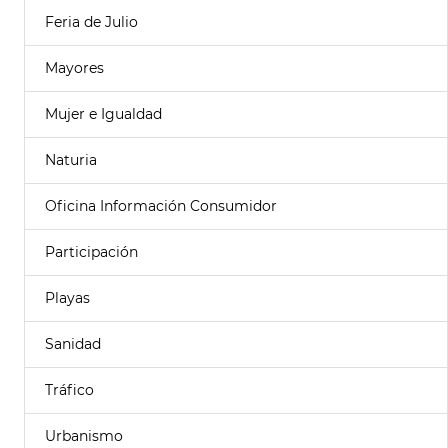
Feria de Julio
Mayores
Mujer e Igualdad
Naturia
Oficina Información Consumidor
Participación
Playas
Sanidad
Tráfico
Urbanismo