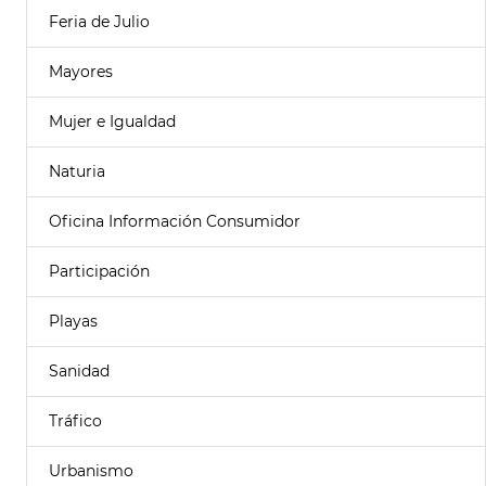
Feria de Julio
Mayores
Mujer e Igualdad
Naturia
Oficina Información Consumidor
Participación
Playas
Sanidad
Tráfico
Urbanismo