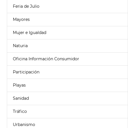
Feria de Julio
Mayores
Mujer e Igualdad
Naturia
Oficina Información Consumidor
Participación
Playas
Sanidad
Tráfico
Urbanismo