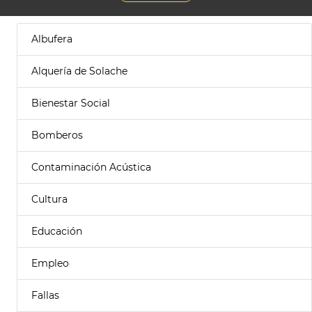
Albufera
Alquería de Solache
Bienestar Social
Bomberos
Contaminación Acústica
Cultura
Educación
Empleo
Fallas