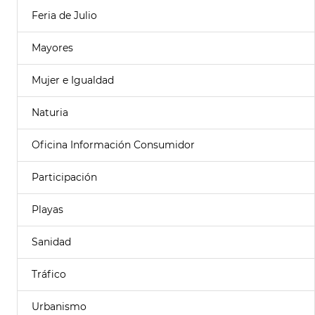
Feria de Julio
Mayores
Mujer e Igualdad
Naturia
Oficina Información Consumidor
Participación
Playas
Sanidad
Tráfico
Urbanismo