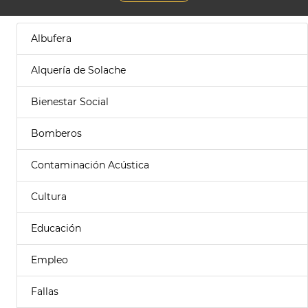
Albufera
Alquería de Solache
Bienestar Social
Bomberos
Contaminación Acústica
Cultura
Educación
Empleo
Fallas