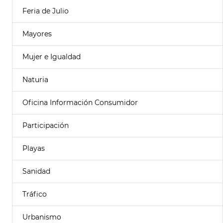
Feria de Julio
Mayores
Mujer e Igualdad
Naturia
Oficina Información Consumidor
Participación
Playas
Sanidad
Tráfico
Urbanismo