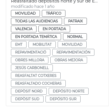
Reasfaltado depósitos norte y sur de EMT
modificado hace 1 año
MOVILIDAD
TRÁFICO
TODAS LAS AUDIENCIAS
PATRAIX
VALENCIA
EN PORTADA
EN PORTADA TEMÁTICA
NORMAL
EMT
MOBILITAT
MOVILIDAD
REPAVIMENTACIÓ
REPAVIMENTACIÓN
OBRES MILLORA
OBRAS MEJORA
JESÚS CARBONELL
REASFALTAT COTXERES
REASFALTADO COCHERAS
DEPÒSIT NORD
DEPÓSITO NORTE
DEPÒSIT SUD
DEPÓSITO SUR