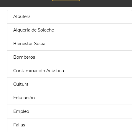
Albufera
Alquería de Solache
Bienestar Social
Bomberos
Contaminación Acústica
Cultura
Educación
Empleo
Fallas