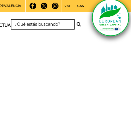
PPVALÈNCIA
VAL
CAS
CTUALIDAD