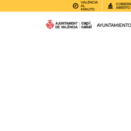
VALENCIA
GOBIER
AL
ABIERTO
MINUTO
AYUNTAMIENT