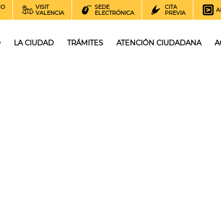
NO
VISIT
SEDE
CITA
A
VALENCIA
ELECTRÓNICA
PREVIA
O
LA CIUDAD
TRÁMITES
ATENCIÓN CIUDADANA
A