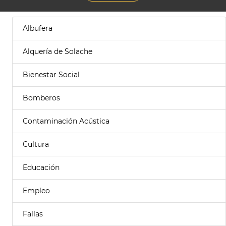
Albufera
Alquería de Solache
Bienestar Social
Bomberos
Contaminación Acústica
Cultura
Educación
Empleo
Fallas