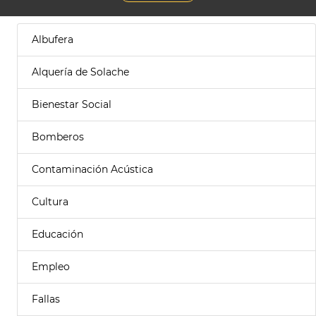
Albufera
Alquería de Solache
Bienestar Social
Bomberos
Contaminación Acústica
Cultura
Educación
Empleo
Fallas