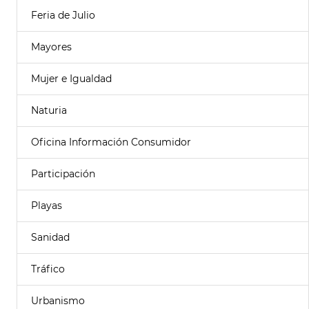
Feria de Julio
Mayores
Mujer e Igualdad
Naturia
Oficina Información Consumidor
Participación
Playas
Sanidad
Tráfico
Urbanismo