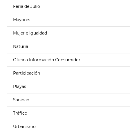
Feria de Julio
Mayores
Mujer e Igualdad
Naturia
Oficina Información Consumidor
Participación
Playas
Sanidad
Tráfico
Urbanismo