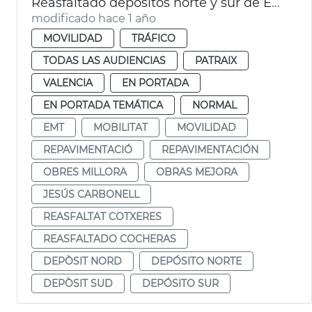
Reasfaltado depósitos norte y sur de EMT
modificado hace 1 año
MOVILIDAD
TRÁFICO
TODAS LAS AUDIENCIAS
PATRAIX
VALENCIA
EN PORTADA
EN PORTADA TEMÁTICA
NORMAL
EMT
MOBILITAT
MOVILIDAD
REPAVIMENTACIÓ
REPAVIMENTACIÓN
OBRES MILLORA
OBRAS MEJORA
JESÚS CARBONELL
REASFALTAT COTXERES
REASFALTADO COCHERAS
DEPÒSIT NORD
DEPÓSITO NORTE
DEPÒSIT SUD
DEPÓSITO SUR