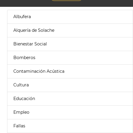
Albufera
Alquería de Solache
Bienestar Social
Bomberos
Contaminación Acústica
Cultura
Educación
Empleo
Fallas