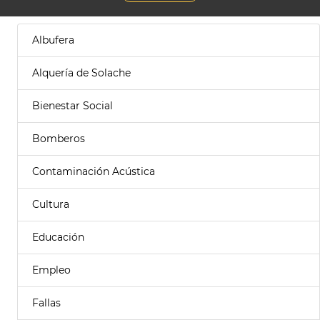
Albufera
Alquería de Solache
Bienestar Social
Bomberos
Contaminación Acústica
Cultura
Educación
Empleo
Fallas