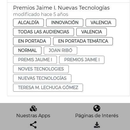
Premios Jaime I. Nuevas Tecnologías
modificado hace 5 años
ALCALDÍA
INNOVACIÓN
VALENCIA
TODAS LAS AUDIENCIAS
VALENCIA
EN PORTADA
EN PORTADA TEMÁTICA
NORMAL
JOAN RIBÓ
PREMIS JAUME I
PREMIOS JAIME I
NOVES TECNOLOGIES
NUEVAS TECNOLOGÍAS
TERESA M. LECHUGA GÓMEZ
Nuestras Apps
Páginas de Interés