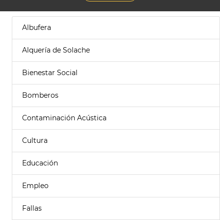
Albufera
Alquería de Solache
Bienestar Social
Bomberos
Contaminación Acústica
Cultura
Educación
Empleo
Fallas