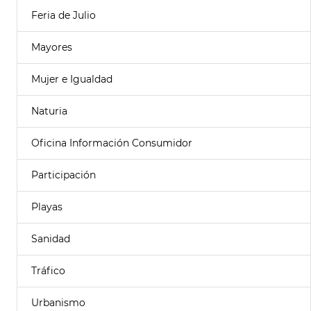
Feria de Julio
Mayores
Mujer e Igualdad
Naturia
Oficina Información Consumidor
Participación
Playas
Sanidad
Tráfico
Urbanismo