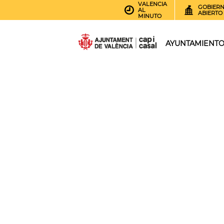
VALENCIA
GOBIER
AL
ABIERTO
MINUTO
AYUNTAMIENT