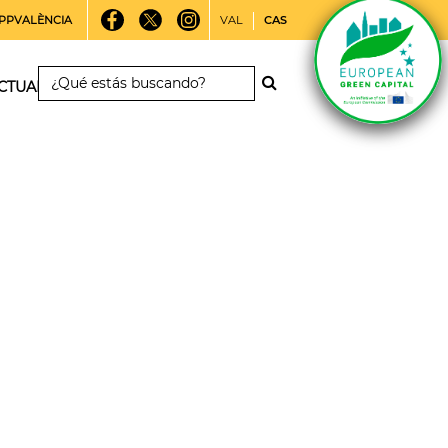
PPVALÈNCIA
VAL
CAS
CTUALIDAD