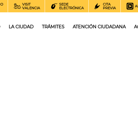
NO
VISIT
SEDE
CITA
A
VALENCIA
ELECTRÓNICA
PREVIA
O
LA CIUDAD
TRÁMITES
ATENCIÓN CIUDADANA
A